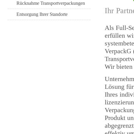
Rücknahme Transportverpackungen
Ihr Partn
Entsorgung Ihrer Standorte
Als Full-S
erfüllen w
systembete
VerpackG 
Transportv
Wir bieten
Unternehme
Lösung für
Ihres indi
lizenzieru
Verpackung
Produkt u
abgegrenzt
effektiv u